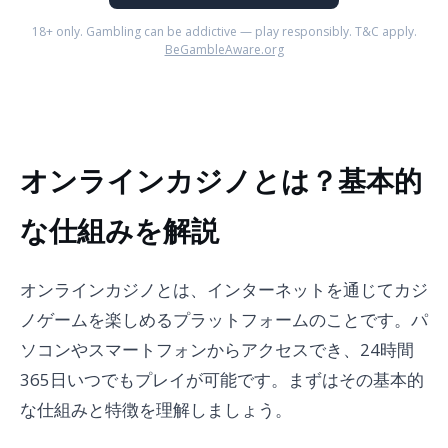
18+ only. Gambling can be addictive — play responsibly. T&C apply.
BeGambleAware.org
オンラインカジノとは？基本的
な仕組みを解説
オンラインカジノとは、インターネットを通じてカジ
ノゲームを楽しめるプラットフォームのことです。パ
ソコンやスマートフォンからアクセスでき、24時間
365日いつでもプレイが可能です。まずはその基本的
な仕組みと特徴を理解しましょう。