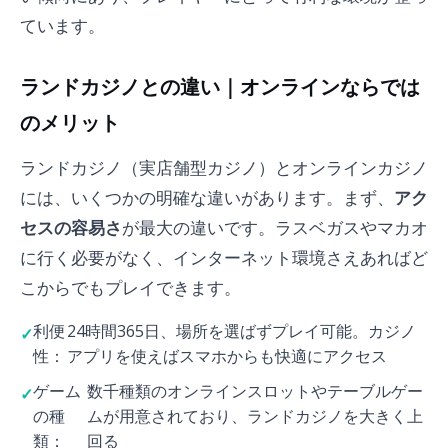
ています。
ランドカジノとの違い｜オンラインならでは
のメリット
ランドカジノ（実店舗型カジノ）とオンラインカジノ
には、いくつかの明確な違いがあります。まず、
アク
セスの容易さ
が最大の違いです。ラスベガスやマカオ
に行く必要がなく、インターネット環境さえあればど
こからでもプレイできます。
利便
24時間365日、場所を選ばずプレイ可能。カジノ
性：
アプリを使えばスマホからも快適にアクセス
ゲーム
数千種類のオンラインスロットやテーブルゲー
の種
ムが用意されており、ランドカジノを大きく上
類：
回る