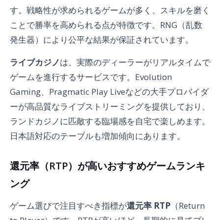
す。戦略性が求められるゲームが多く、スキルを磨く
ことで勝率を高められる点が特徴です。RNG（乱数
発生器）により公平な結果が保証されています。
ライブカジノ
は、実際のディーラーがリアルタイムで
ゲームを進行するサービスです。Evolution
Gaming、Pragmatic Play Liveなどの大手プロバイダ
ーが高品質なライブストリーミングを提供しており、
ランドカジノに匹敵する臨場感を自宅で楽しめます。
日本語対応のテーブルも増加傾向にあります。
還元率（RTP）が高いおすすめゲームランキ
ング
ゲーム選びで注目すべき指標が
還元率 RTP
（Return