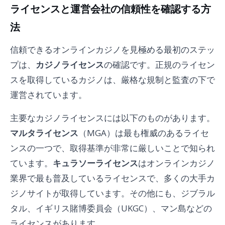
ライセンスと運営会社の信頼性を確認する方
法
信頼できるオンラインカジノを見極める最初のステッ
プは、
カジノライセンス
の確認です。正規のライセン
スを取得しているカジノは、厳格な規制と監査の下で
運営されています。
主要なカジノライセンスには以下のものがあります。
マルタライセンス
（MGA）は最も権威のあるライセ
ンスの一つで、取得基準が非常に厳しいことで知られ
ています。
キュラソーライセンス
はオンラインカジノ
業界で最も普及しているライセンスで、多くの大手カ
ジノサイトが取得しています。その他にも、ジブラル
タル、イギリス賭博委員会（UKGC）、マン島などの
ライセンスがあります。