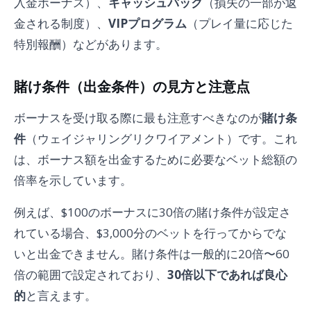
入金ボーナス）、
キャッシュバック
（損失の一部が返
金される制度）、
VIPプログラム
（プレイ量に応じた
特別報酬）などがあります。
賭け条件（出金条件）の見方と注意点
ボーナスを受け取る際に最も注意すべきなのが
賭け条
件
（ウェイジャリングリクワイアメント）です。これ
は、ボーナス額を出金するために必要なベット総額の
倍率を示しています。
例えば、$100のボーナスに30倍の賭け条件が設定さ
れている場合、$3,000分のベットを行ってからでな
いと出金できません。賭け条件は一般的に20倍〜60
倍の範囲で設定されており、
30倍以下であれば良心
的
と言えます。