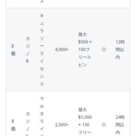
ス
キ
ュ
ラ
最大
カ
ソ
$500 +
12時
2
ジ
ー
4,500+
100フ
◎
間以
位
ノ
ラ
リース
内
B
イ
ピン
セ
ン
ス
マ
ル
最大
カ
タ
$1,500
24時
3
ジ
ラ
2,500+
+ 150
◎
間以
位
ノ
イ
フリー
内