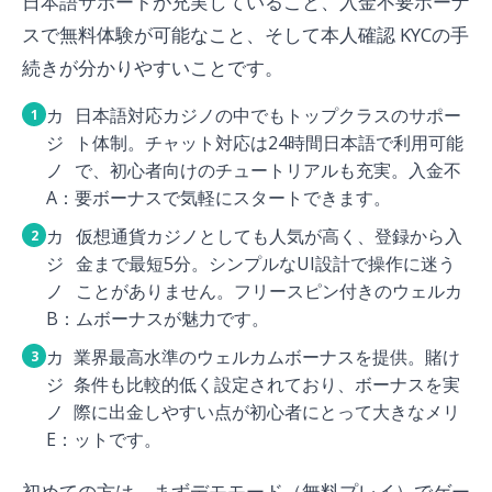
日本語サポートが充実していること、入金不要ボーナ
スで無料体験が可能なこと、そして本人確認 KYCの手
続きが分かりやすいことです。
カ
日本語対応カジノの中でもトップクラスのサポー
ジ
ト体制。チャット対応は24時間日本語で利用可能
ノ
で、初心者向けのチュートリアルも充実。入金不
A：
要ボーナスで気軽にスタートできます。
カ
仮想通貨カジノとしても人気が高く、登録から入
ジ
金まで最短5分。シンプルなUI設計で操作に迷う
ノ
ことがありません。フリースピン付きのウェルカ
B：
ムボーナスが魅力です。
カ
業界最高水準のウェルカムボーナスを提供。賭け
ジ
条件も比較的低く設定されており、ボーナスを実
ノ
際に出金しやすい点が初心者にとって大きなメリ
E：
ットです。
初めての方は、まずデモモード（無料プレイ）でゲー