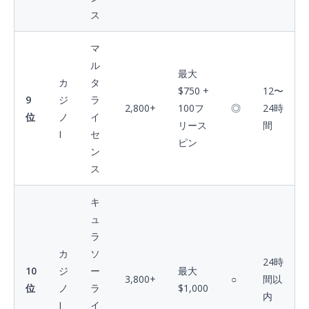
ス
マ
ル
最大
カ
タ
$750 +
12〜
9
ジ
ラ
2,800+
100フ
◎
24時
位
ノ
イ
リース
間
I
セ
ピン
ン
ス
キ
ュ
ラ
カ
ソ
24時
10
ジ
ー
最大
3,800+
○
間以
位
ノ
ラ
$1,000
内
J
イ