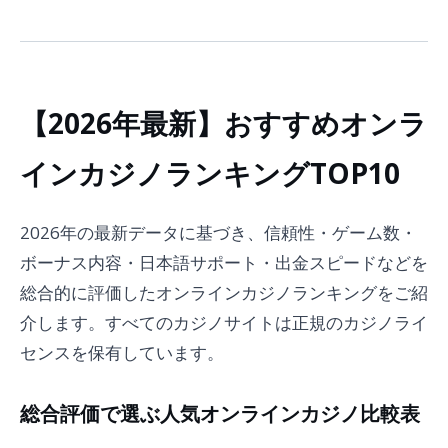
【2026年最新】おすすめオンラ
インカジノランキングTOP10
2026年の最新データに基づき、信頼性・ゲーム数・
ボーナス内容・日本語サポート・出金スピードなどを
総合的に評価したオンラインカジノランキングをご紹
介します。すべてのカジノサイトは正規のカジノライ
センスを保有しています。
総合評価で選ぶ人気オンラインカジノ比較表