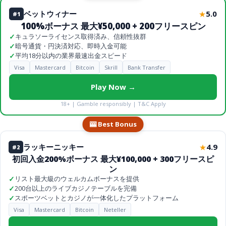
ベットウィナー
5.0
★
#1
100%ボーナス 最大¥50,000 + 200フリースピン
✓
キュラソーライセンス取得済み、信頼性抜群
✓
暗号通貨・円決済対応、即時入金可能
✓
平均18分以内の業界最速出金スピード
Visa
Mastercard
Bitcoin
Skrill
Bank Transfer
Play Now →
18+ | Gamble responsibly | T&C Apply
🎰 Best Bonus
ラッキーニッキー
4.9
★
#2
初回入金200%ボーナス 最大¥100,000 + 300フリースピ
ン
✓
リスト最大級のウェルカムボーナスを提供
✓
200台以上のライブカジノテーブルを完備
✓
スポーツベットとカジノが一体化したプラットフォーム
Visa
Mastercard
Bitcoin
Neteller