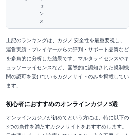
セ
ン
ス
上記のランキングは、カジノ 安全性を最重要視し、
運営実績・プレイヤーからの評判・サポート品質など
を多角的に分析した結果です。マルタライセンスやキ
ュラソーライセンスなど、国際的に認知された規制機
関の認可を受けているカジノサイトのみを掲載してい
ます。
初心者におすすめのオンラインカジノ3選
オンラインカジノが初めてという方には、特に以下の
3つの条件を満たすカジノサイトをおすすめします。